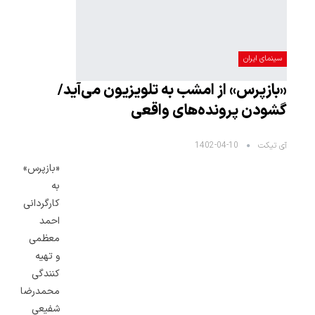
سینمای ایران
«بازپرس» از امشب به تلویزیون می‌آید/
گشودن پرونده‌های واقعی
آی تیکت
1402-04-10
«بازپرس»
به
کارگردانی
احمد
معظمی
و تهیه
کنندگی
محمدرضا
شفیعی