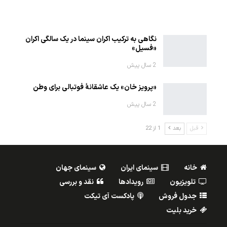
1402-12-27
نگاهی به ترکیب اکران سینما در یک سالگی اکران
«فسیل»
2 سال پیش
«پرویز خان» یک عاشقانهٔ فوتبالی برای وطن
2 سال پیش
قبل
بعد
1 از 22
خانه
سینمای ایران
سینمای جهان
تلویزیون
رویدادها
نقد و بررسی
جدول فروش
پادکست آی تیکت
خرید بلیت