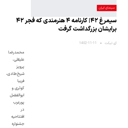
سینمای ایران
سیمرغ ۴۲| کارنامه ۴ هنرمندی که فجر ۴۲
برایشان بزرگداشت گرفت
آی تیکت
1402-11-11
محمدرضا
علیقلی،
پرویز
شیخ‌طادی،
فریبا
کوثری و
ابوالفضل
پورعرب
در
افتتاحیه
جشنواره