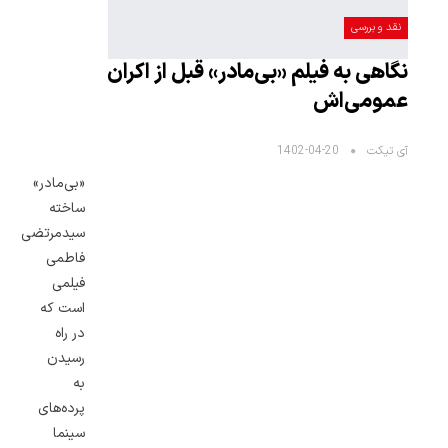
نقد و بررسی
نگاهی به فیلم «بی‌مادر» قبل از اکران
عمومی‌اش
آی تیکت
1402-04-20
«بی‌مادر»
ساخته
سیدمرتضی
فاطمی
فیلمی
است که
در راه
رسیدن
به
پرده‌های
سینما