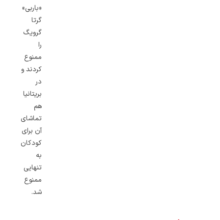
«باربی»
گرتا
گرویگ
را
ممنوع
کردند و
در
بریتانیا
هم
تماشای
آن برای
کودکان
به
تنهایی
ممنوع
شد.