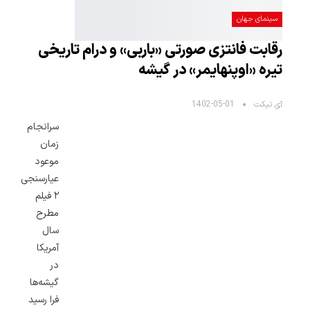
سینمای جهان
رقابت فانتزی صورتی «باربی» و درام تاریخی
تیره «اوپنهایمر» در گیشه
آی تیکت
1402-05-01
سرانجام
زمان
موعود
عیارسنجی
۲ فیلم
مطرح
سال
آمریکا
در
گیشه‌ها
فرا رسید