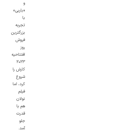
و
«باربی»
با
تجربه
بزرگترین
فروش
روز
افتتاحیه
۲۰۲۳
کارش را
شروع
کرد، اما
فیلم
نولان
هم با
قدرت
جلو
آمد.