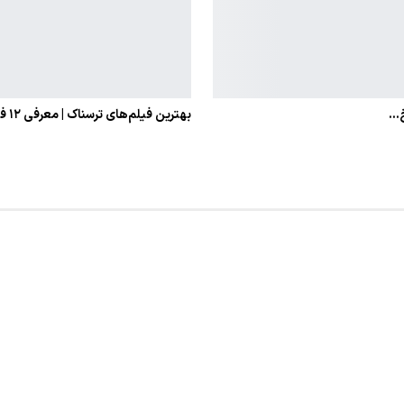
بهترین فیلم‌های ترسناک | معرفی ۱۲ فیلم ترسناک برتر تاریخ،…