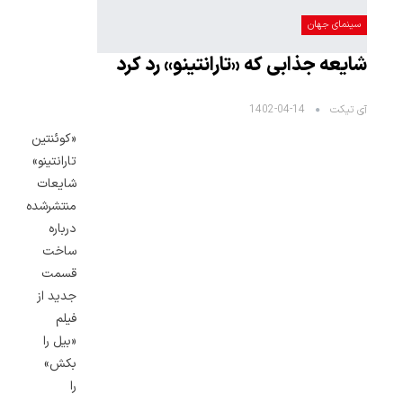
سینمای جهان
شایعه‌ جذابی که «تارانتینو» رد کرد
آی تیکت
1402-04-14
«کوئنتین
تارانتینو»
شایعات
منتشرشده
درباره
ساخت
قسمت
جدید از
فیلم
«بیل را
بکش»
را