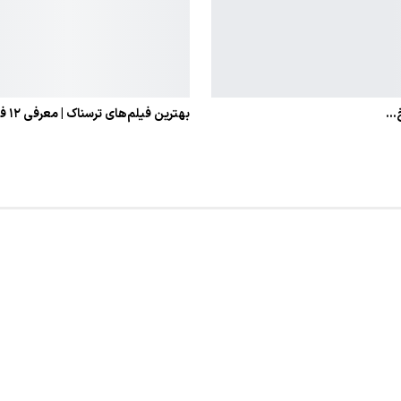
بهترین فیلم‌های ترسناک | معرفی ۱۲ فیلم ترسناک برتر تاریخ،…