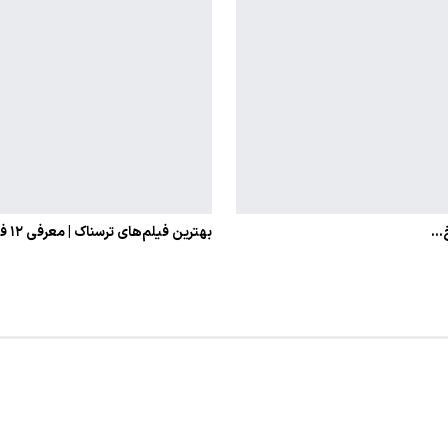
بهترین فیلم‌های ترسناک | معرفی ۱۲ فیلم ترسناک برتر تاریخ،…