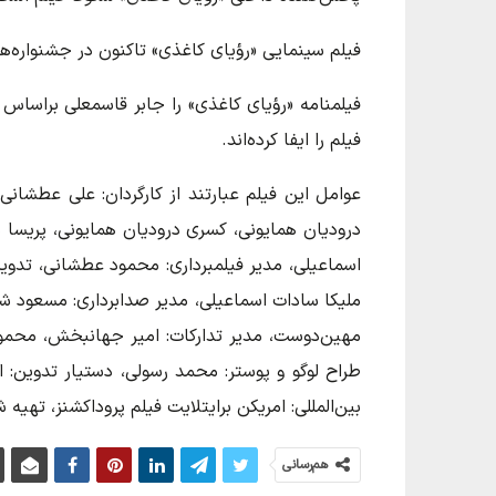
فیلم سینمایی «رؤیای کاغذی» تاکنون در جشنواره‌ه
فیلمنامه «رؤیای کاغذی» را جابر قاسمعلی براساس 
فیلم را ایفا کرده‌اند.
عوامل این فیلم عبارتند از کارگردان: علی عطشان
درودیان همایونی، کسری درودیان همایونی، پریسا 
اسماعیلی، مدیر فیلمبرداری: محمود عطشانی، تدوین:
ملیکا سادات اسماعیلی، مدیر صدابرداری: مسعود شاه
مهین‌دوست، مدیر تدارکات: امیر جهانبخش، محمو
طراح لوگو و پوستر: محمد رسولی، دستیار تدوین: ا
بین‌المللی: امریکن برایتلایت فیلم پروداکشنز، تهیه 
هم‌رسانی