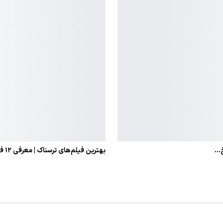
بهترین فیلم‌های ترسناک | معرفی ۱۲ فیلم ترسناک برتر تاریخ،…