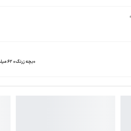
«بچه زرنگ» ۶۲ میلیاردی شد/ صعود به رتبه سوم فیلم پرمخاطب سال