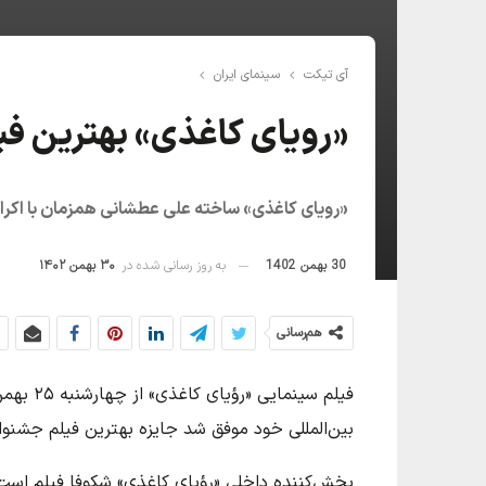
آی تیکت
سینمای ایران
«رویای کاغذی» بهترین فی
«رویای کاغذی» ساخته علی عطشانی همزمان با اکران د
30 بهمن 1402
به روز رسانی شده در
۳۰ بهمن ۱۴۰۲
هم‌رسانی
فیلم س
بین‌المللی خود موفق شد جایزه بهترین فیلم جشنواره
پخش‌کننده داخلی «رؤیای کاغذی» شکوفا فیلم است 