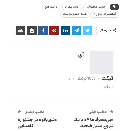
حسین محروقی
رشید پژمان
روایت فتح
فرهنگسرای نیاوران
هادی مقدم دوست
هم‌رسانی
آی
تیکت
1866 نوشته
0
دیدگاه
مطلب قبلی
مطلب بعدی
«بی‌مصرف‌ها ۴» با یک
«شهربانو» در جشنواره
شروع بسیار ضعیف
کلمبیایی