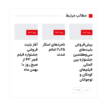
مطالب مرتبط
رویدادها
رویدادها
رویدادها
پیش‌فروش
نامزدهای اسکار
آغاز بلیت
بلیت‌های
۲۰۲۵ اعلام
فروشی
سی‌وهفتمین
شدند
جشنواره فیلم
جشنواره بین
فجر ۴۳ از
المللی
صبح روز ۱۰
فیلم‌های
بهمن ماه
کودکان و
نوجوانان
قبل
بعد